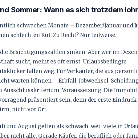
und Sommer: Wann es sich trotzdem loh
ntlich schwachen Monate – Dezember/Januar und Ju
nen schlechten Ruf. Zu Recht? Nur teilweise.
, die Besichtigungszahlen sinken. Aber wer im Deze
thaft sucht, meint es oft ernst. Urlaubsbedingte
tsklicker fallen weg. Für Verkäufer, die aus persönl
cht warten können – Erbfall, Jobwechsel, Scheidung 
n Ausschlusskriterium. Voraussetzung: Die Immobil
vorragend präsentiert sein, denn der erste Eindruck
rm, nicht vor Ort.
uli und August gelten als schwach, weil viele in Urlau
er nicht alle. Gerade Käufer, die beruflich oder fami