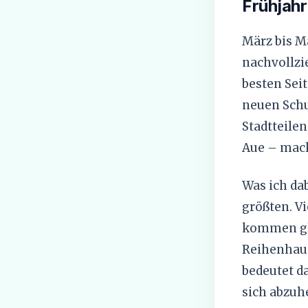
Frühjahr
März bis Ma
nachvollzie
besten Sei
neuen Schu
Stadtteile
Aue – mach
Was ich da
größten. V
kommen gle
Reihenhaus
bedeutet d
sich abzuh