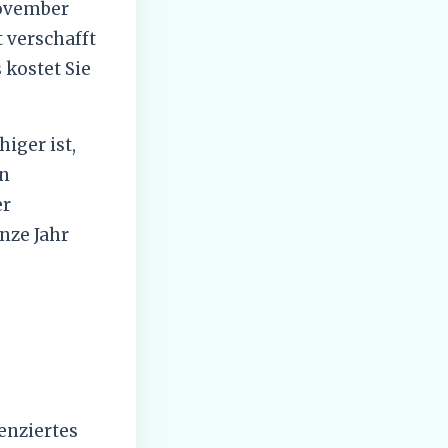
November
t verschafft
 kostet Sie
iger ist,
in
er
nze Jahr
enziertes