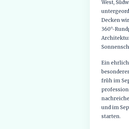
West, Südwe
untergeord
Decken wir
360°-Rundg
Architektur
Sonnensch
Ein ehrlic
besonderem
früh im Se
professio
nachreiche
und im Sep
starten.