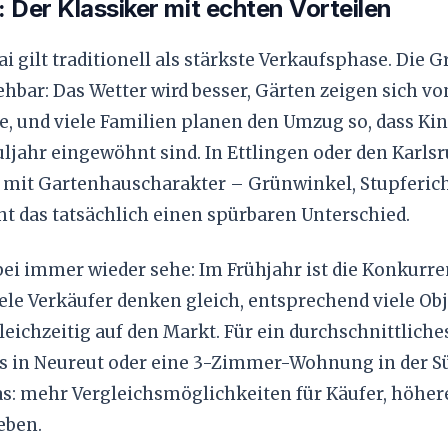
: Der Klassiker mit echten Vorteilen
i gilt traditionell als stärkste Verkaufsphase. Die 
hbar: Das Wetter wird besser, Gärten zeigen sich vo
te, und viele Familien planen den Umzug so, dass Ki
ljahr eingewöhnt sind. In Ettlingen oder den Karls
n mit Gartenhauscharakter – Grünwinkel, Stupferic
t das tatsächlich einen spürbaren Unterschied.
bei immer wieder sehe: Im Frühjahr ist die Konkurr
iele Verkäufer denken gleich, entsprechend viele Ob
ichzeitig auf den Markt. Für ein durchschnittliche
 in Neureut oder eine 3-Zimmer-Wohnung in der S
as: mehr Vergleichsmöglichkeiten für Käufer, höher
eben.