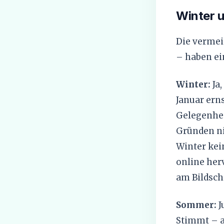
Winter 
Die vermei
– haben ei
Winter:
Ja
Januar erns
Gelegenhei
Gründen ni
Winter kei
online her
am Bildschi
Sommer:
J
Stimmt – ab