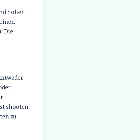
 und hohen
meinen
: Die
 Entweder
oder
er
ust shooten
ten zu