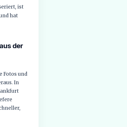
riert, ist
 und hat
 aus der
e Fotos und
raus. In
rankfurt
iefere
chneller,