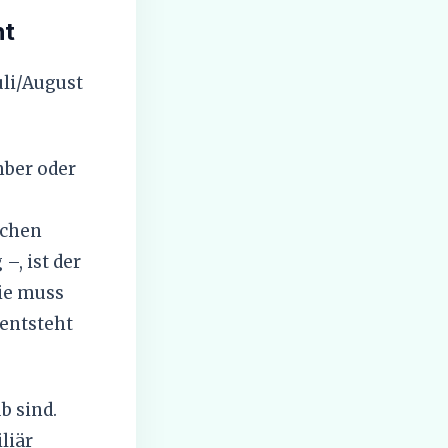
nt
li/August
mber oder
ichen
–, ist der
ie muss
 entsteht
b sind.
liär