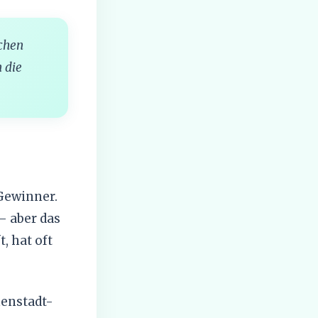
ichen
 die
Gewinner.
– aber das
, hat oft
enstadt-