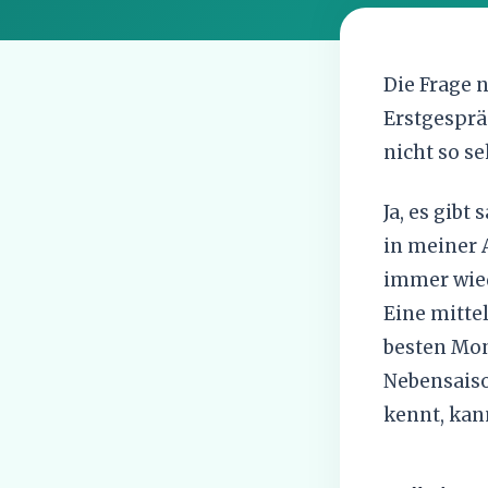
Die Frage 
Erstgesprä
nicht so se
Ja, es gib
in meiner 
immer wied
Eine mitte
besten Mona
Nebensaiso
kennt, kann