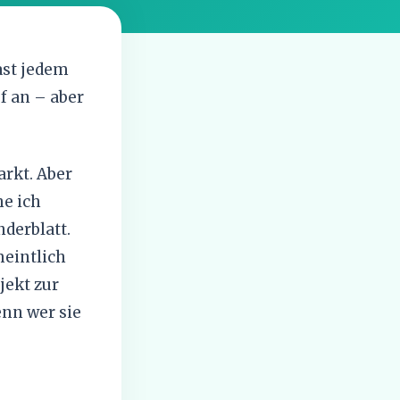
ast jedem
f an – aber
arkt. Aber
he ich
nderblatt.
meintlich
jekt zur
enn wer sie