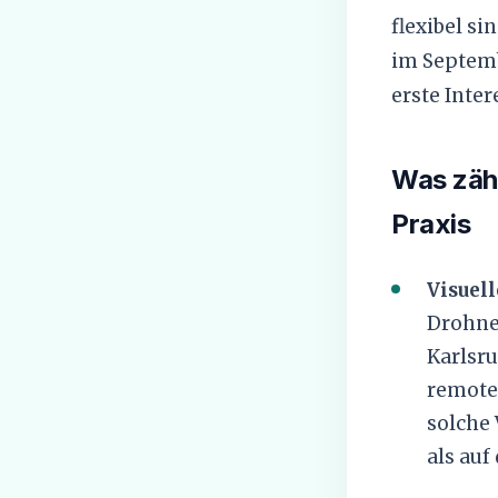
flexibel si
im Septemb
erste Inter
Was zähl
Praxis
Visuell
Drohnen
Karlsru
remote 
solche 
als auf