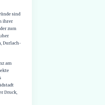
Gründe sind
n ihrer
nder zum
ruher
h, Durlach-
enz am
jekte
s
üdstadt
er Druck,